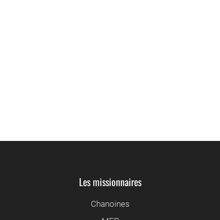
«Seigneur, il est temps que nous nous
voyions», ce fut l’une de ses dernières
paroles.
Saint Jean de la Croix, en entendant sonner
la cloche de l’office de Mâtines: "Bientôt, j’irai
chanter Mâtines au Ciel!"
Les missionnaires
Chanoines