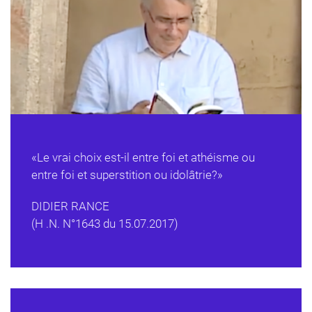
«Le vrai choix est-il entre foi et athéisme ou
entre foi et superstition ou idolâtrie?»
DIDIER RANCE
(H .N. N°1643 du 15.07.2017)