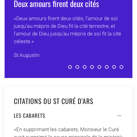
Deux amours firent deux cités
«Deux amours firent deux cités, l’amour de soi
jusqu’au mépris de Dieu fit la cité terrestre, et
l’amour de Dieu jusqu’au mépris de soi fit la cité
céleste.»
St Augustin
Deux amours firent deux cités
L’amour de la Sagesse
Garde, Seigneur, nos cœur
Votre amour et votre 
Vous nous avez cr
Tout ce qui n’es
Allez cherch
En vous,
Forme
CITATIONS DU ST CURÉ D'ARS
LES CABARETS
«En supprimant les cabarets, Monsieur le Curé