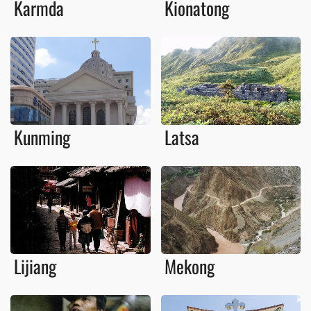
Karmda
Kionatong
Kunming
Latsa
Lijiang
Mekong