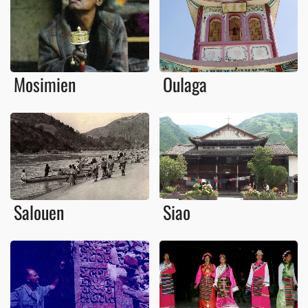
Mosimien
Oulaga
Salouen
Siao