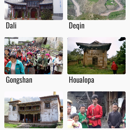
Dali
Deqin
Gongshan
Houalopa