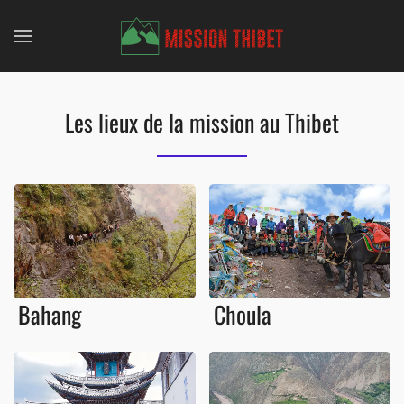
Skip to main content
Les lieux de la mission au Thibet
Bahang
Choula