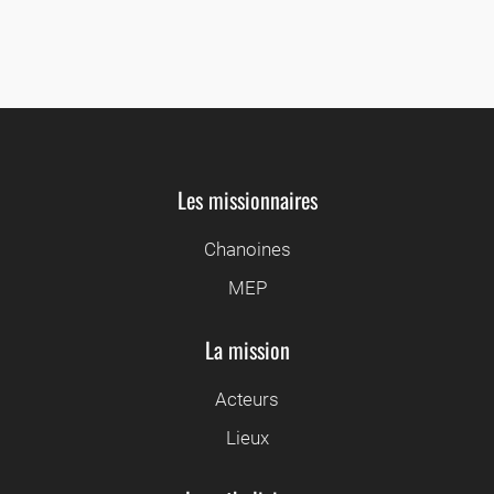
Les missionnaires
Chanoines
MEP
La mission
Acteurs
Lieux