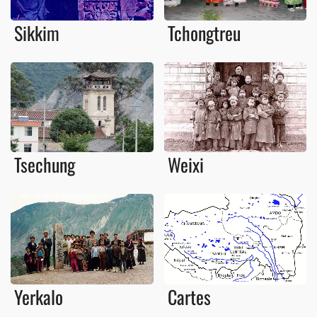
Sikkim
Tchongtreu
Tsechung
Weixi
Yerkalo
Cartes