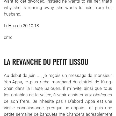
want to get divorced, instead he wants to kill her, that’s
why she is running away, she wants to hide from her
husband.
Li Hua du 20.10.18
dmc
LA REVANCHE DU PETIT LISSOU
Au début de juin … , je reçois un message de monsieur
Yan-Appa, le plus riche marchand du district de Kung-
Shan dans la Haute Salouen. Il m’invite, ainsi que tous
les notables de la vallée, à venir assister aux obsèques
de son frère. Je n’hésite pas ! D’abord Appa est une
vieille connaissance, presque un copain… et puis une
petite semaine de banquets me changera agréablement