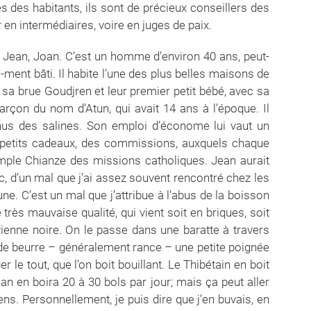
 des habitants, ils sont de précieux conseillers des
 en intermédiaires, voire en juges de paix.
nt à Atunze a été un échec. Mais lors du voyage du retour, il s’est arrêté deux ou trois jours chez son ami le «besset»’ de Pouyong-Gong. Là on lui a offert un repas tout spécialement délicieux: du fromage frais – que d’habitude on ne trouve que dans les alpages. Le fromage qui se vend et qui se mange en plaine ressemble, par sa couleur et sa dureté, à des morceaux de rocher. Mais voilà que dès le lendemain de ces agapes, il s’est trouvé mal, très très mal et il a eu tout juste la force de se traîner jusqu’à Yerkalo. Et il émet le soupçon que le Pouyong-Gong «besset» l’a empoisonné. Le Père Goré lui fait remarquer que c’est une accusation parfaitement ridicule, que le «besset» de Pouyong-Gong est son ami de jeunesse, presque d’enfance, qu’il n’a absolument aucune raison de lui vouloir- du mal. Alors Jean se calme, bien qu’il soit convaincu qu’il. y a quelque chose d’anormal dans ses souffrances. Le Père Goré attribue son mal d’estomac au fait qu’il a mangé trop de ce fromage, mais il ne veut pas en entendre parler. Le Père Goré, dont la caravane est prête au départ, ne peut pas remettre son voyage et supplie Jean de ne pas parler de cette histoire d’empoisonnement à son fils Aran qui a la réputation d’être un mauvais coucheur, très facilement porté à la violence. Et le Père Goré prend la route pour Hongkong, laissant le Père Li, le Père chinois, son vicaire, comme curé remplaçant, un curé qui prévoit énormément d’ennuis; l’avenir proche lui donnera raison. La maladie de Jean va en empirant. I1 a de plus en plus mal et il semble que sa fin soit toute proche. Alors il convoque ses fils et leur raconte toute l’histoire du voyage et de cet empoisonnement. Et il meurt. Evidemment, une histoire telle que celle-là, en pays thibétain, ne peut que susciter de très graves conséquences. Aran se sent immédiatement la mission de venger l’assassinat de son père. Il mobilise ses copains et commence à faire des patrouilles, de petites expéditions dans le territoire de Pouyong-Gong. Le Pouyong-Gong «besset» est averti, bien sûr, et prudemment reste chez lui, tout en redoublant les mesures de précautions. Evidemment que tout le monde est au courant, tout le monde sait qu’Aran a décidé de tuer le Pouyong-Gong «besset» qui a empoisonné son père. L’histoire parvient aux oreilles du Lama-Konga, le grand lama qui est le maître du pays. I1 est le bouddha vivant de la lamaserie de Sogun mais a la haute main sur toutes les lamaseries voisines. C’est un homme extrêmement énergique, rusé, sans le moindre scrupule, appliquant les peines les plus cruelles et qui ne recherche toujours que son avantage matériel et politique. Une bagarre entre Pouyong-Gong et Yerkalo ne lui va pas du tout. Il décide de mettre les deux personnages clés en résidence surveillée. Dans la partie non chrétienne du plateau de Yerkalo — au village Mosso — il y a un temple et une résidence du Lama-Konga avec des chambres de chaque côté de l’entrée, destinées aux visiteurs. Alors le Lama-Konga oblige Aran et le «besset» de Pouyong-Gong à s’installer dans deux pièces, pour qu’il puisse les avoir sous ses yeux, en quelque sorte pour mieux les faire surveiller. C’est une surveillance assez large, pendant le jour ils ont le droit de sortir, d’aller un peu où ils veulent, à condition qu’ils soient là le soir. On dirait que le Lama-Konga ne craint les mauvais coups que la nuit, qu’il a l’impression que de jour il ne peut rien arriver. Donc, le jour le Pouyong-besset rentre chez lui pour s’occuper des affaires de son village et Aran rentre à la maison, à Yerkalo, pour s’entretenir avec ses copains, en vue de préparer un complot. Le Pouyong-besset est toujours très fier, c’est aussi un grand et bel homme, très courageux et il revient le soir avec ses trois gardes du corps, toujours traversant le village au galop, toutes les clochettes de sa selle sonnant joyeusement; jusqu’au jour où, arrivant dans les rues du village, où il doit passer la nuit, de l’un des toits plats des maisons partent des coups de feu. Le Pouyong-besset et ses trois compagnons tombent de cheval. Aran et ses copains se précipitent, achèvent les blessés et tellement possédés par la fureur de tuer, poursuivent les chevaux qui se sont enfuis en direction du fleuve et les abattent. Puis l’équipe rentre à Yerkalo dans la maison d’Aran, qui est la maison de son père, et font la fête toute la nuit, dansant, chantant, tirant des coups de feu en l’air, comme s’ils venaient de remporter une grande victoire. Mais au matin, rendus plus prudents par les conséquences de leur beuverie, le mal de cheveux, ils décident d’aller s’embusquer dans une maison abandonnée, un peu plus au nord du village, au bord du fleuve. Le Konga-Lama, immédiatement averti, entre dans une fureur terrible. Il mobilise quarante hommes bien armés et les envoie à la poursuite des assassins. Dans leur maison, Aran et ses com