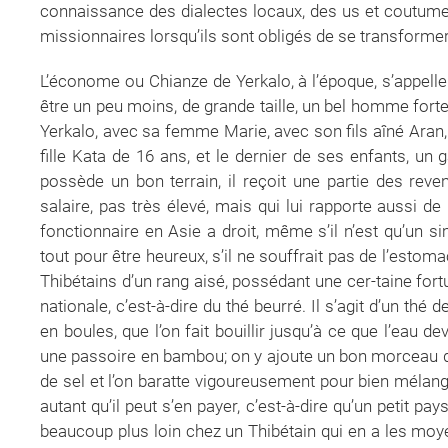
connaissance des dialectes locaux, des us et coutumes
missionnaires lorsqu’ils sont obligés de se transformer
L’économe ou Chianze de Yerkalo, à l’époque, s’appelle Jean, Joan. C’est un homme d’environ 40 ans, peut-être un peu moins, de grande taille, un bel homme forte-ment bâti. Il habite l’une des plus belles maisons de Yerkalo, avec sa femme Marie, avec son fils aîné Aran, sa brue Goudjren et leur premier petit bébé, avec sa fille Kata de 16 ans, et le dernier de ses enfants, un garçon du nom d’Atun, qui avait 14 ans à l’époque. Il possède un bon terrain, il reçoit une partie des revenus des salines. Son emploi d’économe lui vaut un salaire, pas très élevé, mais qui lui rapporte aussi de petits cadeaux, des commissions, auxquels chaque fonctionnaire en Asie a droit, même s’il n’est qu’un simple Chianze des missions catholiques. Jean aurait tout pour être heureux, s’il ne souffrait pas de l’estomac, d’un mal que j’ai assez souvent rencontré chez les Thibétains d’un rang aisé, possédant une cer-taine fortune. C’est un mal que j’attribue à l’abus de la boisson nationale, c’est-à-dire du thé beurré. Il s’agit d’un thé de très mauvaise qualité, qui vient soit en briques, soit en boules, que l’on fait bouillir jusqu’à ce que l’eau devienne noire. On le passe dans une baratte à travers une passoire en bambou; on y ajoute un bon morceau de beurre – généralement rance – une petite poignée de sel et l’on baratte vigoureusement pour bien mélanger le tout, que l’on boit bouillant. Le Thibétain en boit autant qu’il peut s’en payer, c’est-à-dire qu’un petit paysan en boira 20 à 30 bols par jour; mais ça peut aller beaucoup plus loin chez un Thibétain qui en a les moyens. Personnellement, je puis dire que j’en buvais, en moyenne lorsque j’étais chez moi, une trentaine de bols par jour, mais lors des banquets, des invitations, davantage évidemment. J’en bois encore maintenant, mais beaucoup plus rarement. Et il faut dire que le thé que j’emploie est très, très supérieur en qualité et je remplace le beurre rance par de la bonne margarine sortant du frigo et au lieu d’une baratte, j’utilise un mixer électrique… Mais le plaisir est tou-jours le même. Donc, Jean souffre de l’estomac. Mon bicarbonate de soude n’a jamais eu d’effet pour guérir ces malades. Quant à ma prétention d’attribuer ces maux à l’abus de thé beurré, elle est rejetée évidemment avec vigueur. De cela, ils ne veulent pas entendre parler. Pas question de boire moins de thé beurré. Et voilà qu’un ami de Jean, le chef du village de Pouyong-Gong, premier village sur la route du Sud – la route de la Chine – en direction de Tsechung, vient à Yerkalo annoncer à Jean qu’à Atunze vient d’arriver un nouveau médecin chinois qui a déjà acquis une très grande réputation d’efficacité. Et il suggère à Jean de descendre avec lui à Atunze pour se faire soigner, pour se débarrasser de ses maux d’estomac si pénibles. Le bourg d’Atunze, qui s’appelle aujourd’hui Teking – dont le nom thibétain est Ndiul – est pour les habitants de la région, où le Mékong s’apprête à quitter le Thibet pour entrer en Chine, une sorte de minicapitale. C’est le siège d’un mandarin chinois, disposant d’une garnison d’une centaine de soldats. II y a des boutiques chinoises. L’un des grands chefs thibétains de la frontière habite tout près de la ville. Et près de la ville aussi se trouve un assez grand monastère lamaïque, bien sûr, et dans la ville se trouve une institution qui en fait l’endroit le plus haï pour tous ceux qui s’occupent du commerce du sel: c’est la gabelle. Chaque charge de sel quit-tant le Thibet est pesée et frappée d’une taxe par un gabelou chinois. Aussi, les caravaniers thibétains qui transportent du sel, apportent du beau sel tout propre jusqu’à la gabelle et y rajoutent du sable du torrent, une demi-journée plus loin, car ils ne veulent tout de même pas payer une taxe pour du sable. La Mission catholique y a une résidence; des missionnaires protestants y ont résidé pendant quelque temps, mais devant les violences périodiques dont Atunze est le théâtre, ils ont préféré émigrer vers des lieux plus pacifiques. Atunze est, de temps à autre, envahi par des bandes de Thibétains armés qui viennent surtout pour brûler la gabelle, tout en sachant très bien qu’elle va être réinstallée dès qu’ils seront partis. Les soldats n’opposent qu’une faible résistance, ils sont mal nourris, ils sont très peu payés. Il n’y a en général que quelques morts, cela ne va pas très loin et la vie continue… Cent kilomètres de piste séparent Yerkalo d’Atunze, tentation à laquelle Jean résiste mal. Il a aussi l’espoir de guérir son estomac et le voilà parti avec son ami de Pouyong-Gong. Pendant ce temps-là, le Père Goré prépare son départ pour Hongkong où il va surveiller l’impression de son livre: «Trente ans aux portes du Thibet interdit». Trois semaines plus tard, Jean est de re-tour. Le soir même, Marie vient avertir le Père Goré que son mari est très malade et qu’il demande à voir le Père d’urgence. Le Père Goré se rend chez eux et il trouve un Jean couché dans son lit, très différent de l’homme assez fier et hautain qu’il est d’habitude. Ayant fait sortir tous les assistants, il raconte au Père Goré l’étrange histoire… Son traiteme