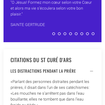
"O Jésus! Formez mon cœur selon votre Cœur
et alors ma vie s’écoulera selon votre bon
plaisir."
SAINTE GERTRUDE
Formez mon cœur selon votre 
Garde, Seigneur, nos cœurs u
Vous nous avez créés po
Tout ce qui n’est pas 
Votre amour et vot
En vous, Cœur 
Allez cherch
Deux amou
L’amo
CITATIONS DU ST CURÉ D'ARS
LES DISTRACTIONS PENDANT LA PRIÈRE
«Parlant des personnes distraites pendant les
prières, il disait dans l’un de ses catéchismes:
«Les mouches ne s’arrêtent pas dans l’eau
bouillante; elles ne tombent que dans l’eau