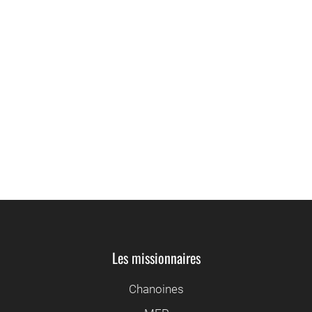
«Seigneur, il est temps que nous nous
voyions», ce fut l’une de ses dernières
paroles.
Saint Jean de la Croix, en entendant sonner
la cloche de l’office de Mâtines: "Bientôt, j’irai
chanter Mâtines au Ciel!"
Les missionnaires
Chanoines