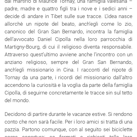
dal martirio di Maurice Tornay, una famiglia valesana –
padre, madre e quattro figli tra i nove e i sedici anni –
decide di andare in Tibet sulle sue tracce. L’idea nasce
allorchè un nipote del beato, anch’egli come lo zio,
canonico del Gran San Bernardo, incontra la famiglia
dell’avvocato Daniel Cipolla nella loro parrocchia di
Martigny-Bourg, di cui il religioso diventa responsabile.
Attraverso quest’ultimo avviene anche l’incontro con un
anziano religioso, sempre del Gran San Bernando,
anch’egli missionario in Cina. I racconti del nipote di
Tornay da una parte, i ricordi del missionario dall’altro
accendono la curiosità e la voglia da parte della famiglia
Cipolla, di seguirne concretamente le tracce sin sul tetto
del mondo.
Decidono di partire durante le vacanze estive. Si rendono
conto che non sarà facile. Per i loro amici si tratta di una
pazzia. Partono comunque, con al seguito sei biciclette