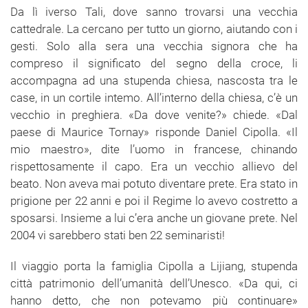
Da lì iverso Tali, dove sanno trovarsi una vecchia
cattedrale. La cercano per tutto un giorno, aiutando con i
gesti. Solo alla sera una vecchia signora che ha
compreso il significato del segno della croce, li
accompagna ad una stupenda chiesa, nascosta tra le
case, in un cortile intemo. All’interno della chiesa, c’è un
vecchio in preghiera. «Da dove venite?» chiede. «Dal
paese di Maurice Tornay» risponde Daniel Cipolla. «Il
mio maestro», dite l’uomo in francese, chinando
rispettosamente il capo. Era un vecchio allievo del
beato. Non aveva mai potuto diventare prete. Era stato in
prigione per 22 anni e poi il Regime lo avevo costretto a
sposarsi. Insieme a lui c’era anche un giovane prete. Nel
2004 vi sarebbero stati ben 22 seminaristi!
Il viaggio porta la famiglia Cipolla a Lijiang, stupenda
città patrimonio dell’umanità dell’Unesco. «Da qui, ci
hanno detto, che non potevamo più continuare»