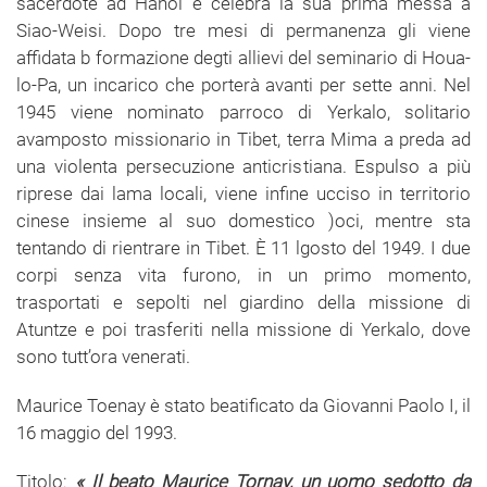
sacerdote ad Hanoi e celebra la sua prima messa a
Siao-Weisi. Dopo tre mesi di permanenza gli viene
affidata b formazione degti allievi del seminario di Houa-
lo-Pa, un incarico che porterà avanti per sette anni. Nel
1945 viene nominato parroco di Yerkalo, solitario
avamposto missionario in Tibet, terra Mima a preda ad
una violenta persecuzione anticristiana. Espulso a più
riprese dai lama locali, viene infine ucciso in territorio
cinese insieme al suo domestico )oci, mentre sta
tentando di rientrare in Tibet. È 11 lgosto del 1949. I due
corpi senza vita furono, in un primo momento,
trasportati e sepolti nel giardino della missione di
Atuntze e poi trasferiti nella missione di Yerkalo, dove
sono tutt’ora venerati.
Maurice Toenay è stato beatificato da Giovanni Paolo I, il
16 maggio del 1993.
Titolo:
« Il beato Maurice Tornay, un uomo sedotto da