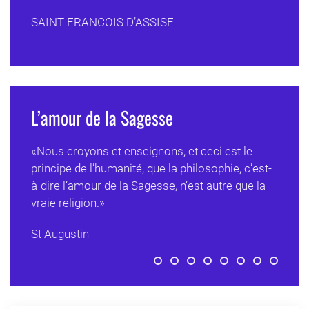
SAINT FRANCOIS D’ASSISE
L’amour de la Sagesse
«Nous croyons et enseignons, et ceci est le
principe de l’humanité, que la philosophie, c’est-
à-dire l’amour de la Sagesse, n’est autre que la
vraie religion.»
St Augustin
L’amour de la Sagesse
Allez chercher votre paix da
En vous, Cœur Sacré de 
Formez mon cœur sel
Votre amour et vot
Garde, Seigneur
Vous nous a
Tout ce q
Deux a