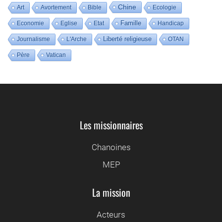
Chine
Art
Avortement
Bible
Ecologie
Famille
Economie
Eglise
Etat
Handicap
Liberté religieuse
Journalisme
L'Arche
OTAN
Père
Vatican
Les missionnaires
Chanoines
MEP
La mission
Acteurs