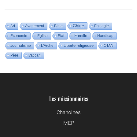
Chine
Art
Avortement
Bible
Ecologie
Famille
Economie
Eglise
Etat
Handicap
Liberté religieuse
Journalisme
L'Arche
OTAN
Père
Vatican
Les missionnaires
Chanoines
MEP