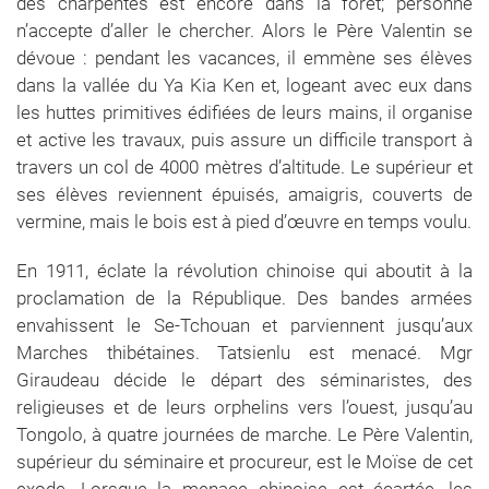
des charpentes est encore dans la forêt; personne
n’accepte d’aller le chercher. Alors le Père Valentin se
dévoue : pendant les vacances, il emmène ses élèves
dans la vallée du Ya Kia Ken et, logeant avec eux dans
les huttes primitives édifiées de leurs mains, il organise
et active les travaux, puis assure un difficile transport à
travers un col de 4000 mètres d’altitude. Le supérieur et
ses élèves reviennent épuisés, amaigris, couverts de
vermine, mais le bois est à pied d’œuvre en temps voulu.
En 1911, éclate la révolution chinoise qui aboutit à la
proclamation de la République. Des bandes armées
envahissent le Se-Tchouan et parviennent jusqu’aux
Marches thibétaines. Tatsienlu est menacé. Mgr
Giraudeau décide le départ des séminaristes, des
religieuses et de leurs orphelins vers l’ouest, jusqu’au
Tongolo, à quatre journées de marche. Le Père Valentin,
supérieur du séminaire et procureur, est le Moïse de cet
exode. Lorsque la menace chinoise est écartée, les