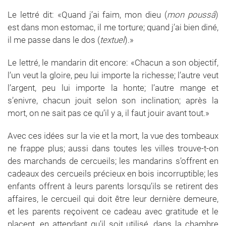
Le lettré dit: «Quand j’ai faim, mon dieu (
mon poussâ
)
est dans mon estomac, il me torture; quand j’ai bien diné,
il me passe dans le dos (
textuel
).»
Le lettré, le mandarin dit encore: «Chacun a son objectif,
l’un veut la gloire, peu lui importe la richesse; l’autre veut
l’argent, peu lui importe la honte; l’autre mange et
s’enivre, chacun jouit selon son inclination; après la
mort, on ne sait pas ce qu’il y a, il faut jouir avant tout.»
Avec ces idées sur la vie et la mort, la vue des tombeaux
ne frappe plus; aussi dans toutes les villes trouve-t-on
des marchands de cercueils; les mandarins s’offrent en
cadeaux des cercueils précieux en bois incorruptible; les
enfants offrent à leurs parents lorsqu’ils se retirent des
affaires, le cercueil qui doit être leur dernière demeure,
et les parents reçoivent ce cadeau avec gratitude et le
placent, en attendant qu’il soit utilisé, dans la chambre