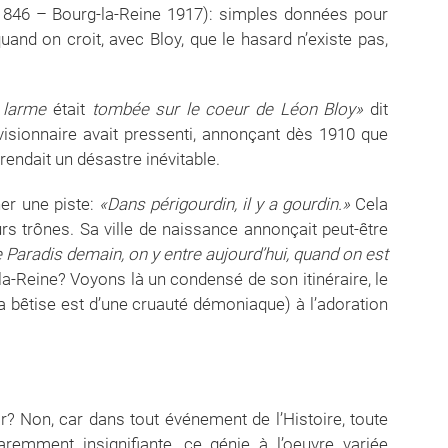
1846 – Bourg-la-Reine 1917): simples données pour
uand on croit, avec Bloy, que le hasard n’existe pas,
 larme
était
tombée sur le coeur de Léon Bloy»
dit
 visionnaire avait pressenti, annonçant dès 1910 que
rendait un désastre inévitable.
ner une piste:
«Dans périgourdin, il y a gourdin.»
Cela
rs trônes. Sa ville de naissance annonçait peut-être
e Paradis demain, on y entre aujourd’hui, quand on est
la-Reine? Voyons là un condensé de son itinéraire, le
la bêtise est d’une cruauté démoniaque) à l’adoration
 Non, car dans tout événement de l’Histoire, toute
remment insignifiante, ce génie à l’oeuvre variée