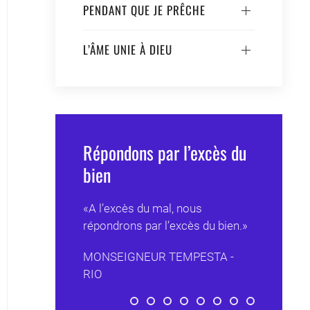
PENDANT QUE JE PRÊCHE
L’ÂME UNIE À DIEU
Répondons par l’excès du
bien
«A l’excès du mal, nous
répondrons par l’excès du bien.»
MONSEIGNEUR TEMPESTA -
RIO
Répondons par l’excès du bien
La mission
Vivre en Dieu 24h/24
Qu'est-ce que l'Eglise
Dicton populaire
L’impression d'être tr
Devise des crois
Le Seigneur a
L’Eglise a 