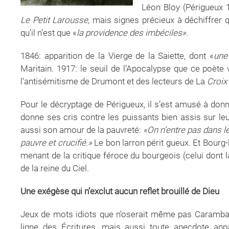
Léon Bloy (Périgueux 
Le Petit Larousse,
mais signes précieux à déchiffrer q
qu’il n’est que «
la providence des imbéciles».
1846: apparition de la Vierge de la Saiette, dont «
une
Maritain. 1917: le seuil de l’Apocalypse que ce poète
l’antisémitisme de Drumont et des lecteurs de La
Croix
Pour le décryptage de Périgueux, il s’est amusé à don
donne ses cris contre les puissants bien assis sur leu
aussi son amour de la pauvreté:
«On n’entre pas dans l
pauvre et crucifié.»
Le bon larron périt gueux. Et Bourg-
menant de la critique féroce du bourgeois (celui dont 
de la reine du Ciel.
Une exégèse qui n’exclut
aucun reflet brouillé de Dieu
Jeux de mots idiots que n’oserait même pas Carambar?
ligne des Écritures, mais aussi toute anecdote appa