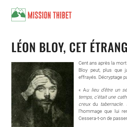
Skip to main content
LÉON BLOY, CET ÉTRAN
Cent ans après la mort 
Bloy peut, plus que 
effrayés. Décryptage pa
« A
u lieu d’être un 
temps, c’était une cath
creux
du
tabernacle.
l’hommage que lui rend
Cessera-t-on de passer