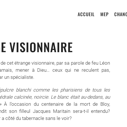
ACCUEIL
MEP
CHANO
GE VISIONNAIRE
de cet étrange visionnaire, par sa parole de feu Léon
jamais, mener à Dieu… ceux qui ne reculent pas,
r un spécialiste.
sépulcre blanchi comme les pharisiens de tous les
édrale calcinée, noircie. Le blanc était au-dedans, au
 »
À l’occasion du centenaire de la mort de Bloy,
it son filleul Jacques Maritain sera-t-il entendu?
 a côté du tabernacle sans le voir?