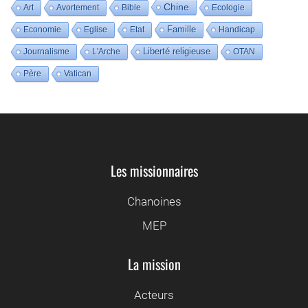
Chine
Art
Avortement
Bible
Ecologie
Famille
Economie
Eglise
Etat
Handicap
Liberté religieuse
Journalisme
L'Arche
OTAN
Père
Vatican
Les missionnaires
Chanoines
MEP
La mission
Acteurs