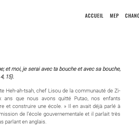
ACCUEIL
MEP
CHANO
he; et moi, je serai avec ta bouche et avec sa bouche,
4, 15).
site Heh-ah-tsah, chef Lisou de la communauté de Zi-
eux ans que nous avons quitté Putao, nos enfants
e et construire une école. » Il en avait déjà parlé à
mission de l’école gouvernementale et il parlait très
us parlant en anglais.