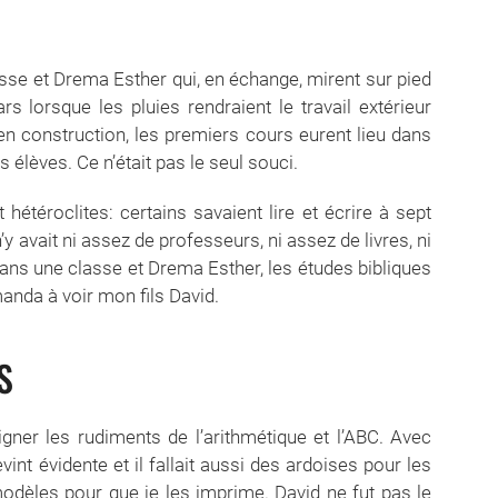
esse et Drema Esther qui, en échange, mirent sur pied
lorsque les pluies rendraient le travail extérieur
n construction, les premiers cours eurent lieu dans
s élèves. Ce n’était pas le seul souci.
téroclites: certains savaient lire et écrire à sept
n’y avait ni assez de professeurs, ni assez de livres, ni
dans une classe et Drema Esther, les études bibliques
anda à voir mon fils David.
S
eigner les rudiments de l’arithmétique et l’ABC. Avec
evint évidente et il fallait aussi des ardoises pour les
 modèles pour que je les imprime. David ne fut pas le