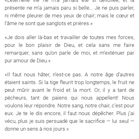
«L’éternelle vie ne m’a jamais été si dévoilée, et la
présente ne m’a jamais paru si belle… Je ne puis parler,
ni même pleurer de mes yeux de chair; mais le cœur et
l’âme ne sont que sanglots et prières.»
«Je dois aller là-bas et travailler de toutes mes forces,
pour le bon plaisir de Dieu, et cela sans me faire
remarquer, sans qu’on parle de moi, et m’exténuer par
pur amour de Dieu.»
«Il faut nous hâter, n’est-ce pas. A notre âge d’autres
étaient saints. Si la tige fleurit trop longtemps, le fruit ne
peut mûrir avant le froid et la mort. Or, il y a tant de
pécheurs, tant de païens qui nous appellent! Nous
voulons leur répondre. Notre sang, notre chair, c’est pour
eux. Je te le dis encore, il faut nous dépêcher. Plus j’ai
vécu, plus je suis persuadé que le sacrifice — lui seul —
donne un sens à nos jours.»