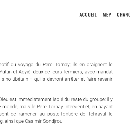
ACCUEIL
MEP
CHANO
otif du voyage du Père Tornay; ils en craignent le
 Yutun et Agyié, deux de leurs fermiers, avec mandat
ino-tibétain – qu’ils devront arrêter et faire revenir
 Dieu est immédiatement isolé du reste du groupe; il y
e monde, mais le Père Tornay intervient et, en payant
sent de ramener au poste-fontière de Tchrayul le
g, ainsi que Casimir Sondjrou.