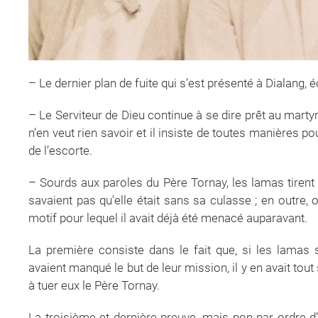
– Le dernier plan de fuite qui s’est présenté à Dialang, éc
– Le Serviteur de Dieu continue à se dire prêt au marty
n’en veut rien savoir et il insiste de toutes manières p
de l’escorte.
– Sourds aux paroles du Père Tornay, les lamas tirent sur
savaient pas qu’elle était sans sa culasse ; en outre, o
motif pour lequel il avait déjà été menacé auparavant.
La première consiste dans le fait que, si les lamas 
avaient manqué le but de leur mission, il y en avait tou
à tuer eux le Père Tornay.
La troisième et dernière preuve, mais non par ordre d