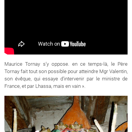
Maurice Tornay s’y oppose. en ce temps-là, le Père
Tornay fait tout son possible pour atteindre Mgr Valentin,
son évêque, qui essaye d’intervenir par le ministre de
France, et par Lhassa, mais en vain ».